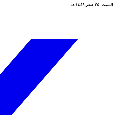
السبت، ٢٥ صفر ١٤٤٨ هـ