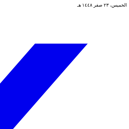
الخميس، ٢٣ صفر ١٤٤٨ هـ