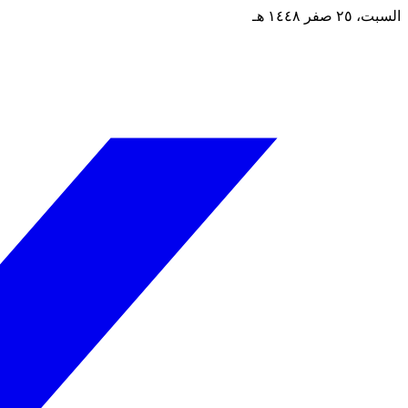
السبت، ٢٥ صفر ١٤٤٨ هـ