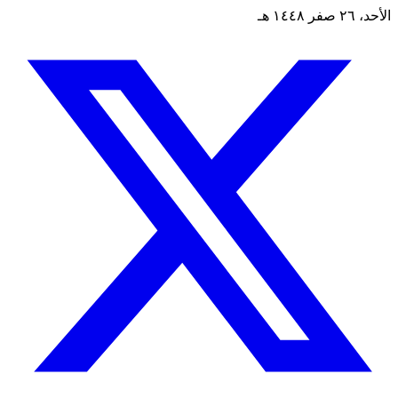
الأحد، ٢٦ صفر ١٤٤٨ هـ