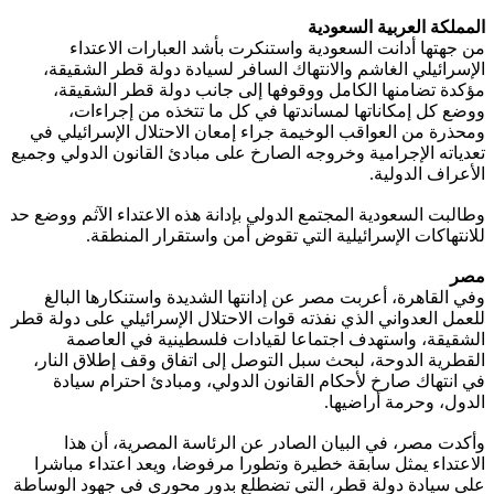
المملكة العربية السعودية
من جهتها أدانت السعودية واستنكرت بأشد العبارات الاعتداء
الإسرائيلي الغاشم والانتهاك السافر لسيادة دولة قطر الشقيقة،
مؤكدة تضامنها الكامل ووقوفها إلى جانب دولة قطر الشقيقة،
ووضع كل إمكاناتها لمساندتها في كل ما تتخذه من إجراءات،
ومحذرة من العواقب الوخيمة جراء إمعان الاحتلال الإسرائيلي في
تعدياته الإجرامية وخروجه الصارخ على مبادئ القانون الدولي وجميع
الأعراف الدولية.
وطالبت السعودية المجتمع الدولي بإدانة هذه الاعتداء الآثم ووضع حد
للانتهاكات الإسرائيلية التي تقوض أمن واستقرار المنطقة.
مصر
وفي القاهرة، أعربت مصر عن إدانتها الشديدة واستنكارها البالغ
للعمل العدواني الذي نفذته قوات الاحتلال الإسرائيلي على دولة قطر
الشقيقة، واستهدف اجتماعا لقيادات فلسطينية في العاصمة
القطرية الدوحة، لبحث سبل التوصل إلى اتفاق وقف إطلاق النار،
في انتهاك صارخ لأحكام القانون الدولي، ومبادئ احترام سيادة
الدول، وحرمة أراضيها.
وأكدت مصر، في البيان الصادر عن الرئاسة المصرية، أن هذا
الاعتداء يمثل سابقة خطيرة وتطورا مرفوضا، ويعد اعتداء مباشرا
على سيادة دولة قطر، التي تضطلع بدور محوري في جهود الوساطة