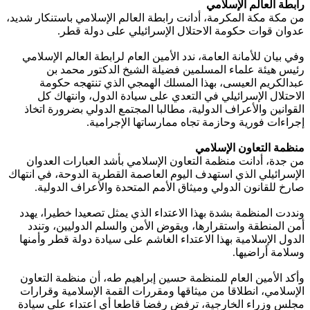
رابطة العالم الإسلامي
من مكة مكة المكرمة، أدانت رابطة العالم الإسلامي باستنكار شديد،
عدوان قوات حكومة الاحتلال الإسرائيلي على دولة قطر.
وفي بيان للأمانة العامة، ندد الأمين العام لرابطة العالم الإسلامي
رئيس هيئة علماء المسلمين فضيلة الشيخ الدكتور محمد بن
عبدالكريم العيسى، بهذا المسلك الهمجي الذي تنتهجه حكومة
الاحتلال الإسرائيلي في التعدي على سيادة الدول، وانتهاك كل
القوانين والأعراف الدولية، مطالبا المجتمع الدولي بضرورة اتخاذ
إجراءات فورية وحازمة تجاه ممارساتها الإجرامية.
منظمة التعاون الإسلامي
من جدة، أدانت منظمة التعاون الإسلامي بأشد العبارات العدوان
الإسرائيلي الذي استهدف اليوم العاصمة القطرية الدوحة، في انتهاك
صارخ للقانون الدولي وميثاق الأمم المتحدة والأعراف الدولية.
ونددت المنظمة بشدة بهذا الاعتداء الذي يمثل تصعيدا خطيرا، يهدد
أمن المنطقة واستقرارها، ويقوض الأمن والسلم الدوليين، وتندد
الدول الإسلامية بهذا الاعتداء الغاشم على سيادة دولة قطر وأمنها
وسلامة أراضيها.
وأكد الأمين العام للمنظمة حسين إبراهيم طه، أن منظمة التعاون
الإسلامي، انطلاقا من ميثاقها ومقررات القمة الإسلامية وقرارات
مجلس وزراء الخارجية، ترفض رفضا قاطعا أي اعتداء على سيادة