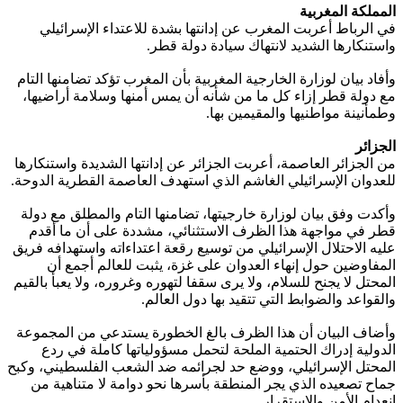
المملكة المغربية
في الرباط أعربت المغرب عن إدانتها بشدة للاعتداء الإسرائيلي
واستنكارها الشديد لانتهاك سيادة دولة قطر.
وأفاد بيان لوزارة الخارجية المغربية بأن المغرب تؤكد تضامنها التام
مع دولة قطر إزاء كل ما من شأنه أن يمس أمنها وسلامة أراضيها،
وطمأنينة مواطنيها والمقيمين بها.
الجزائر
من الجزائر العاصمة، أعربت الجزائر عن إدانتها الشديدة واستنكارها
للعدوان الإسرائيلي الغاشم الذي استهدف العاصمة القطرية الدوحة.
وأكدت وفق بيان لوزارة خارجيتها، تضامنها التام والمطلق مع دولة
قطر في مواجهة هذا الظرف الاستثنائي، مشددة على أن ما أقدم
عليه الاحتلال الإسرائيلي من توسيع رقعة اعتداءاته واستهدافه فريق
المفاوضين حول إنهاء العدوان على غزة، يثبت للعالم أجمع أن
المحتل لا يجنح للسلام، ولا يرى سقفا لتهوره وغروره، ولا يعبأ بالقيم
والقواعد والضوابط التي تتقيد بها دول العالم.
وأضاف البيان أن هذا الظرف بالغ الخطورة يستدعي من المجموعة
الدولية إدراك الحتمية الملحة لتحمل مسؤولياتها كاملة في ردع
المحتل الإسرائيلي، ووضع حد لجرائمه ضد الشعب الفلسطيني، وكبح
جماح تصعيده الذي يجر المنطقة بأسرها نحو دوامة لا متناهية من
انعدام الأمن والاستقرار.