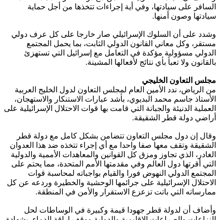
السافر على سيادتها، وفي أية إجراءات تتخذها من أجل حماية
سيادتها وصون أمنها.
وشدد على أن السلوك الإسرائيلي صار خارجا على كل عرف دولي
مستقر، وكل معاني القانون الدولي الثابت، بما يحمل المجتمع
الدولي مسؤولية مؤكدة في التعامل مع إسرائيل التي تستهزئ
بالقانون ولا تعبأ بأي نتائج لأفعالها المشينة.
مجلس التعاون الخليجي
من الرياض، ندد الأمين العام لمجلس التعاون لدول الخليج العربية
الأستاذ جاسم محمد البديوي، بأشد عبارات الاستنكار والاستهجان،
العملية الدنيئة والجبانة التي قامت بها قوات الاحتلال الإسرائيلية على
أراضي دولة قطر الشقيقة.
وقال إن دول مجلس التعاون تتضامن بشكل كامل مع دولة قطر
الشقيقة وتقف معها صفا واحدا مع أي إجراء تتخذه ضد هذا العدوان
الغادر، الذي تجاوز ومزق كل القوانين والمعاهدات الأممية والدولية
التي أقرتها دول العالم وفي مقدمتها الأمم المتحدة، مما يحتم على
المجتمع الدولي النهوض فورا والقيام بواجباته لمحاسبة قوات
الاحتلال الإسرائيلية على جرائمها الوحشية والخطيرة وردعه عن كل
ممارساته التي باتت تزعزع الاستقرار والأمن في المنطقة.
وأضاف أن لدولة قطر جهودا قيمة وكبيرة في الوساطات لحل
النزاعات والصراعات الإقليمية والدولية ووقف إراقة الدماء، بشهادة