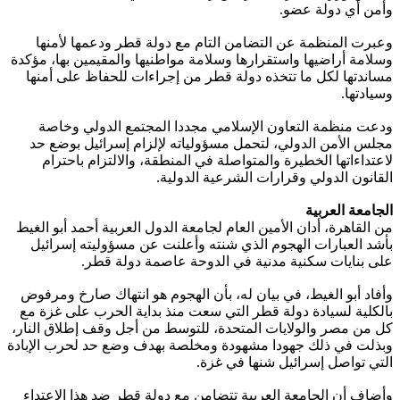
وأمن أي دولة عضو.
وعبرت المنظمة عن التضامن التام مع دولة قطر ودعمها لأمنها
وسلامة أراضيها واستقرارها وسلامة مواطنيها والمقيمين بها، مؤكدة
مساندتها لكل ما تتخذه دولة قطر من إجراءات للحفاظ على أمنها
وسيادتها.
ودعت منظمة التعاون الإسلامي مجددا المجتمع الدولي وخاصة
مجلس الأمن الدولي، لتحمل مسؤولياته لإلزام إسرائيل بوضع حد
لاعتداءاتها الخطيرة والمتواصلة في المنطقة، والالتزام باحترام
القانون الدولي وقرارات الشرعية الدولية.
الجامعة العربية
من القاهرة، أدان الأمين العام لجامعة الدول العربية أحمد أبو الغيط
بأشد العبارات الهجوم الذي شنته وأعلنت عن مسؤوليته إسرائيل
على بنايات سكنية مدنية في الدوحة عاصمة دولة قطر.
وأفاد أبو الغيط، في بيان له، بأن الهجوم هو انتهاك صارخ ومرفوض
بالكلية لسيادة دولة قطر التي سعت منذ بداية الحرب على غزة مع
كل من مصر والولايات المتحدة، للتوسط من أجل وقف إطلاق النار،
وبذلت في ذلك جهودا مشهودة ومخلصة بهدف وضع حد لحرب الإبادة
التي تواصل إسرائيل شنها في غزة.
وأضاف أن الجامعة العربية تتضامن مع دولة قطر ضد هذا الاعتداء