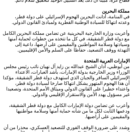
قطاع غزة، مبينا أن ذلك يعد السبيل الوحيد لتحقيق سلام دائم.
مملكة البحرين
في المنامة، أدانت البحرين الهجوم الإسرائيلي على دولة قطر،
وعدته انتهاكا للسيادة الوطنية القطرية ولمبادئ القانون الدولي.
وأعربت وزارة الخارجية البحرينية عن تضامن مملكة البحرين الكامل
مع دولة قطر الشقيقة، في كل ما تتخذه من خطوات لحماية أمنها
وسيادتها وسلامة المواطنين والمقيمين على أرضها، داعية إلى
التهدئة ووقف التصعيد، حفاظا على السلم والأمن الإقليميين.
الإمارات العربية المتحدة
من أبوظبي، أدان الشيخ عبدالله بن زايد آل نهيان نائب رئيس مجلس
الوزراء وزير الخارجية بدولة الإمارات، بأشد العبارات، الاعتداء
الإسرائيلي السافر والجبان الذي استهدف دولة قطر الشقيقة، مؤكدا
أن هذا الهجوم المتهور يشكل انتهاكا صارخا لسيادة دولة قطر،
واعتداء خطيرا على القانون الدولي وميثاق الأمم المتحدة، وتصعيدا
غير مسؤول يهدد الأمن والاستقرار الإقليمي والدولي.
وأعرب عن تضامن دولة الإمارات الكامل مع دولة قطر الشقيقة،
ودعمها الثابت لكل ما من شأنه حماية أمنها وسلامة مواطنيها
والمقيمين على أراضيها.
وشدد على ضرورة الوقف الفوري للتصعيد العسكري، محذرا من أن