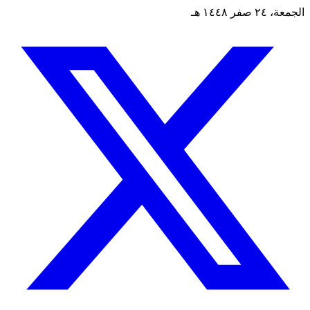
الجمعة، ٢٤ صفر ١٤٤٨ هـ