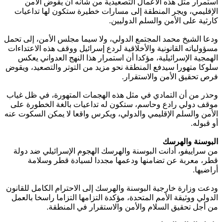
استمرار مثل هذه الأعمال التصعيدية من شأنه أن يقوض الأمن
الإقليمي، ويجر المنطقة إلى مسارات خطيرة ستكون لها تداعيات
كارثية على الأمن والسلم الدوليين.
ودعا الشيخ محمد المجتمع الدولي، ولا سيما مجلس الأمن، إلى تحمل
مسؤولياته القانونية والأخلاقية لردع إسرائيل ووقف هذه الاعتداءات
الهمجية الإسرائيلية، مؤكدا أن استمرار هذا النهج العدواني يعكس
سلوكا متهورا سيدفع المنطقة نحو مزيد من التوتر والتصعيد، ويقوض
فرص تحقيق الأمن والاستقرار.
وحذر من أن التمادي في مثل هذه الهجمات المتهورة، في ظل غياب
موقف دولي رادع وحاسم، ستكون له تداعيات بالغة الخطورة على
الأمن والسلم الإقليمي والدولي، ويكرس واقعا لا يمكن السكوت عنه
أو قبوله.
البوسنة والهرسك
من سراييفو، أدانت البوسنة والهرسك الهجوم الإسرائيلي ضد دولة
قطر، معربة عن تضامنها ودعمها مجددا لسيادة قطر وسلامة
أراضيها.
ودعت وزارة خارجية البوسنة والهرسك إلى الاحترام الكامل للقانون
الدولي ووثيقة الأمم المتحدة، مؤكدة التزامها التزاما راسخا بالعمل
من أجل تحقيق السلام والأمن والاستقرار في المنطقة.