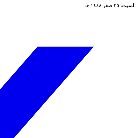
السبت، ٢٥ صفر ١٤٤٨ هـ