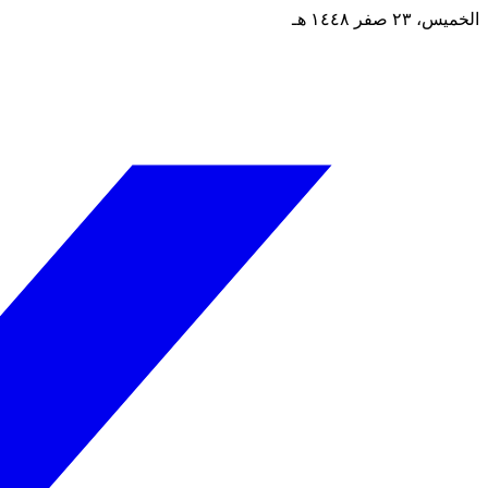
الخميس، ٢٣ صفر ١٤٤٨ هـ