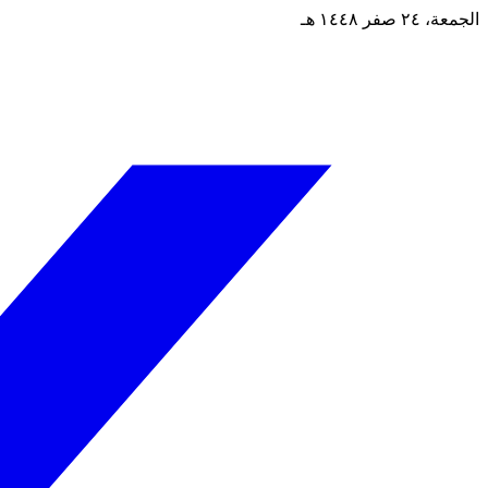
الجمعة، ٢٤ صفر ١٤٤٨ هـ